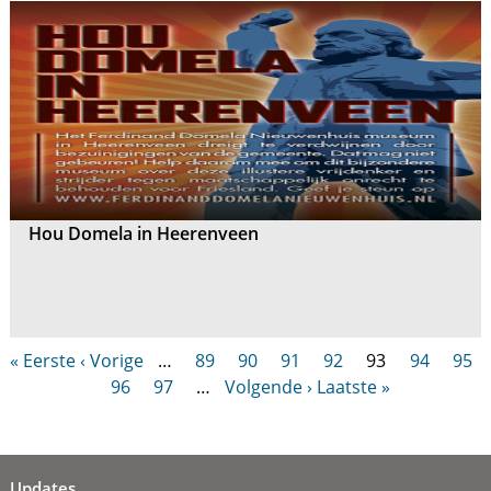
Hou Domela in Heerenveen
« Eerste
‹ Vorige
…
89
90
91
92
93
94
95
96
97
…
Volgende ›
Laatste »
Updates