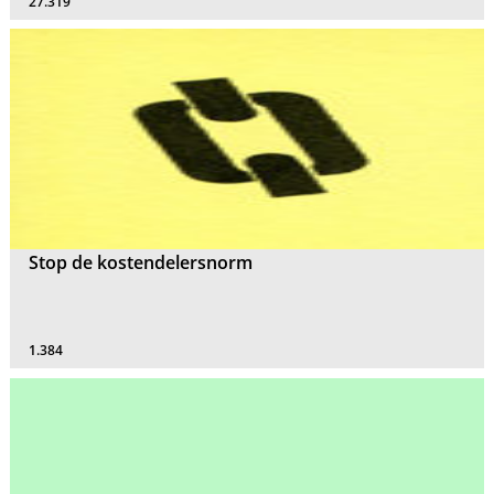
27.319
Stop de kostendelersnorm
1.384