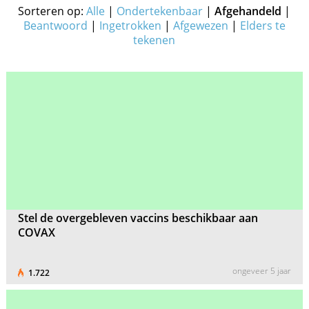
Sorteren op:
Alle
|
Ondertekenbaar
|
Afgehandeld
|
Beantwoord
|
Ingetrokken
|
Afgewezen
|
Elders te
tekenen
Stel de overgebleven vaccins beschikbaar aan
COVAX
ongeveer 5 jaar
1.722