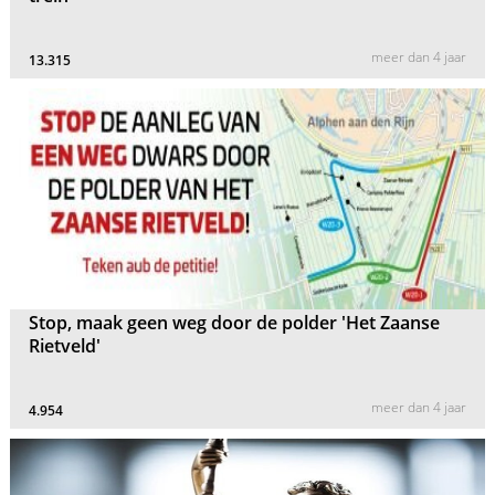
meer dan 4 jaar
13.315
Stop, maak geen weg door de polder 'Het Zaanse
Rietveld'
meer dan 4 jaar
4.954