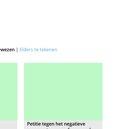
ewezen
|
Elders te tekenen
Petitie tegen het negatieve