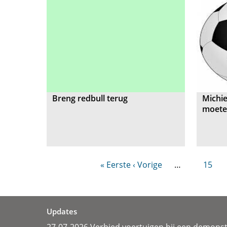
Breng redbull terug
Michie
moete
« Eerste
‹ Vorige
…
15
Updates
27-07-2026 Verbied voertuigen bij een demonst