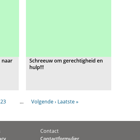
' naar
Schreeuw om gerechtigheid en
hulp!!!
23
…
Volgende ›
Laatste »
Contact
s
acy
Contactformulier