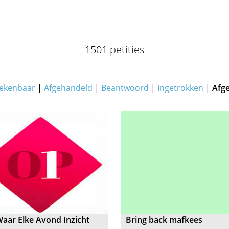
1501 petities
ekenbaar
|
Afgehandeld
|
Beantwoord
|
Ingetrokken
|
Afg
aar Elke Avond Inzicht
Bring back mafkees