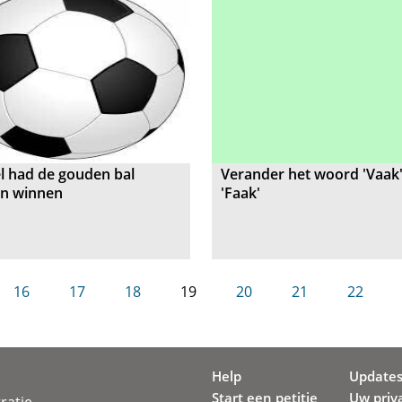
l had de gouden bal
Verander het woord 'Vaak
n winnen
'Faak'
16
17
18
19
20
21
22
Help
Update
Start een petitie
Uw priv
ratie