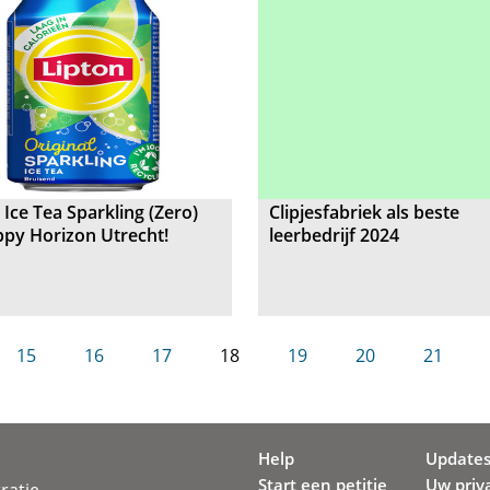
 Ice Tea Sparkling (Zero)
Clipjesfabriek als beste
ppy Horizon Utrecht!
leerbedrijf 2024
15
16
17
18
19
20
21
Help
Update
Start een petitie
Uw priv
ratie