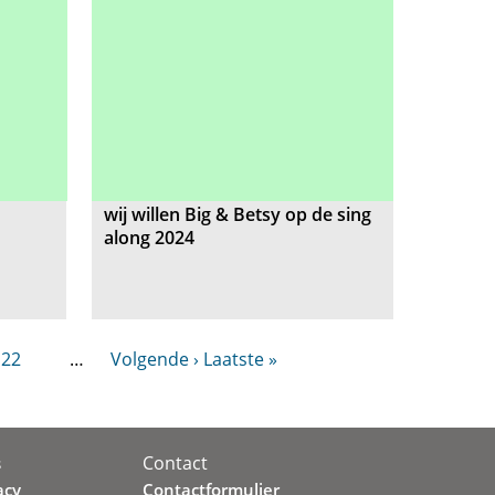
wij willen Big & Betsy op de sing
along 2024
22
…
Volgende ›
Laatste »
Contact
s
acy
Contactformulier