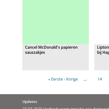
Cancel McDonald's papieren
Lipton
sauszakjes
bij Ha
« Eerste
‹ Vorige
…
14
Updates
27-07-2026 Verbied voertuigen bij een demonst