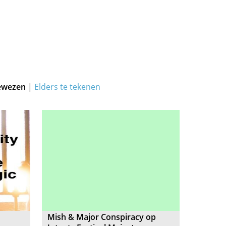
ewezen
|
Elders te tekenen
Mish & Major Conspiracy op