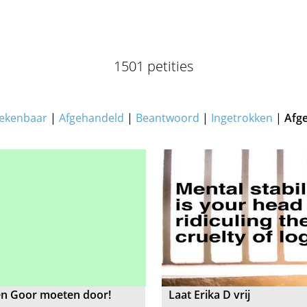
1501 petities
ekenbaar
|
Afgehandeld
|
Beantwoord
|
Ingetrokken
|
Afg
en Goor moeten door!
Laat Erika D vrij