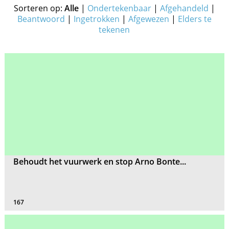
Sorteren op:
Alle
|
Ondertekenbaar
|
Afgehandeld
|
Beantwoord
|
Ingetrokken
|
Afgewezen
|
Elders te
tekenen
Behoudt het vuurwerk en stop Arno Bonte...
167