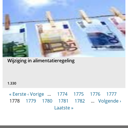
Wijziging in alimentatieregeling
1.330
« Eerste
‹ Vorige
…
1774
1775
1776
1777
1778
1779
1780
1781
1782
…
Volgende ›
Laatste »