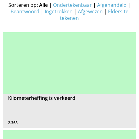
Sorteren op:
Alle
|
Ondertekenbaar
|
Afgehandeld
|
Beantwoord
|
Ingetrokken
|
Afgewezen
|
Elders te
tekenen
Kilometerheffing is verkeerd
2.368