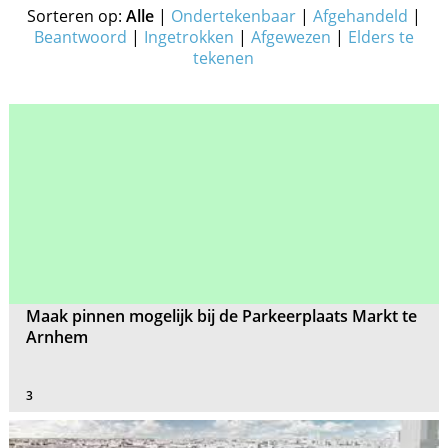
Sorteren op:
Alle
|
Ondertekenbaar
|
Afgehandeld
|
Beantwoord
|
Ingetrokken
|
Afgewezen
|
Elders te
tekenen
Maak pinnen mogelijk bij de Parkeerplaats Markt te
Arnhem
3