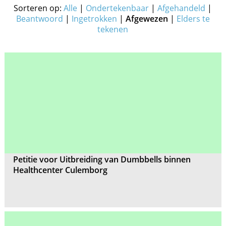
Sorteren op:
Alle
|
Ondertekenbaar
|
Afgehandeld
|
Beantwoord
|
Ingetrokken
|
Afgewezen
|
Elders te
tekenen
Petitie voor Uitbreiding van Dumbbells binnen
Healthcenter Culemborg