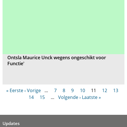
Ontsla Maurice Unck wegens ongeschikt voor
Functie'
« Eerste
‹ Vorige
…
7
8
9
10
11
12
13
14
15
…
Volgende ›
Laatste »
Updates