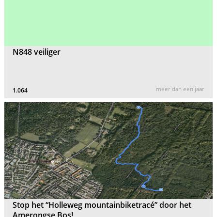
N848 veiliger
meer dan een jaar
1.064
Stop het “Holleweg mountainbiketracé” door het
Amerongse Bos!