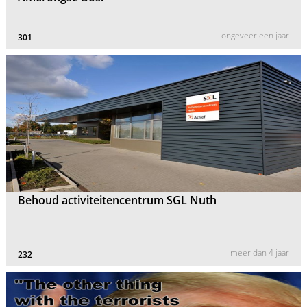
ongeveer een jaar
301
Behoud activiteitencentrum SGL Nuth
meer dan 4 jaar
232