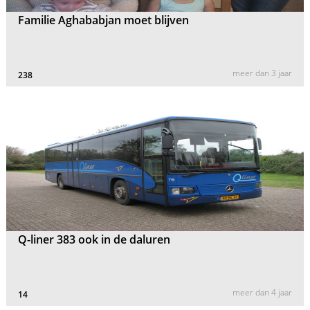
Familie Aghababjan moet blijven
meer dan 3 jaar
238
Q-liner 383 ook in de daluren
meer dan 4 jaar
14