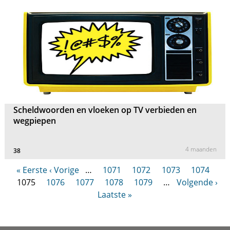
Scheldwoorden en vloeken op TV verbieden en
wegpiepen
4 maanden
38
« Eerste
‹ Vorige
…
1071
1072
1073
1074
1075
1076
1077
1078
1079
…
Volgende ›
Laatste »