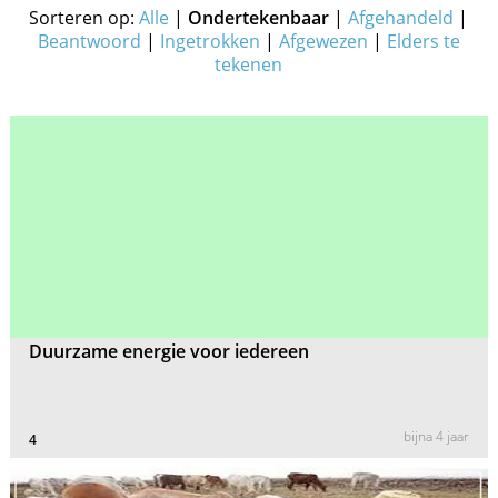
Sorteren op:
Alle
|
Ondertekenbaar
|
Afgehandeld
|
Beantwoord
|
Ingetrokken
|
Afgewezen
|
Elders te
tekenen
Duurzame energie voor iedereen
bijna 4 jaar
4