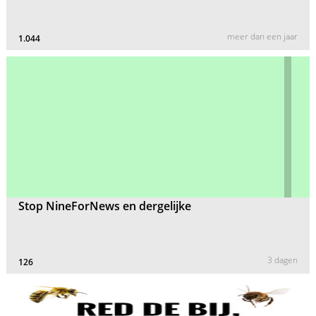
meer dan een jaar
1.044
Stop NineForNews en dergelijke
3 dagen
126