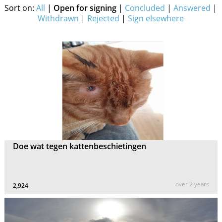
Sort on:
All
|
Open for signing
|
Concluded
|
Answered
|
Withdrawn
|
Rejected
|
Sign elsewhere
Doe wat tegen kattenbeschietingen
over 2 years
2,924