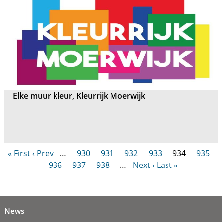
Elke muur kleur, Kleurrijk Moerwijk
« First
‹ Prev
…
930
931
932
933
934
935
936
937
938
…
Next ›
Last »
News