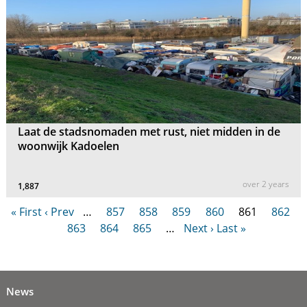
Laat de stadsnomaden met rust, niet midden in de
woonwijk Kadoelen
over 2 years
1,887
« First
‹ Prev
…
857
858
859
860
861
862
863
864
865
…
Next ›
Last »
News