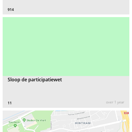
914
Sloop de participatiewet
over 1 year
11