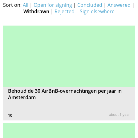
Sort on:
All
|
Open for signing
|
Concluded
|
Answered
|
Withdrawn
|
Rejected
|
Sign elsewhere
Behoud de 30 AirBnB-overnachtingen per jaar in
Amsterdam
about 1 year
10