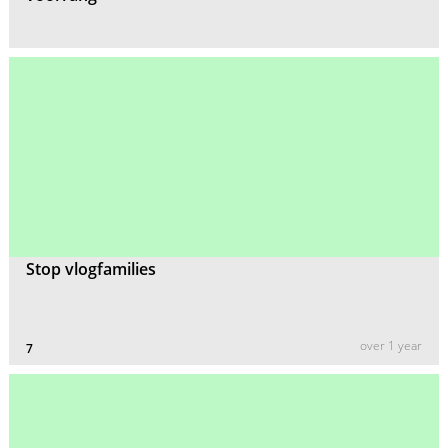
Stop vlogfamilies
over 1 year
7