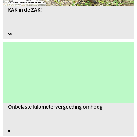
KAK in de ZAK!
59
Onbelaste kilometervergoeding omhoog
8