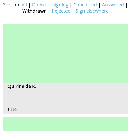
Sort on:
All
|
Open for signing
|
Concluded
|
Answered
|
Withdrawn
|
Rejected
|
Sign elsewhere
Quirine de K.
1,296