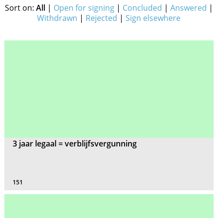
Sort on:
All
|
Open for signing
|
Concluded
|
Answered
|
Withdrawn
|
Rejected
|
Sign elsewhere
3 jaar legaal = verblijfsvergunning
151