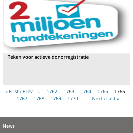
Teken voor actieve donorregistratie
« First
‹ Prev
…
1762
1763
1764
1765
1766
1767
1768
1769
1770
…
Next ›
Last »
News