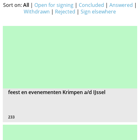
Sort on:
All
|
Open for signing
|
Concluded
|
Answered
|
Withdrawn
|
Rejected
|
Sign elsewhere
feest en evenementen Krimpen a/d IJssel
233