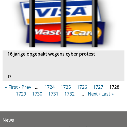
16 jarige opgepakt wegens cyber protest
17
« First
‹ Prev
…
1724
1725
1726
1727
1728
1729
1730
1731
1732
…
Next ›
Last »
News