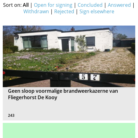
Sort on:
All
|
Open for signing
|
Concluded
|
Answered
|
Withdrawn
|
Rejected
|
Sign elsewhere
Geen sloop voormalige brandweerkazerne van
Fliegerhorst De Kooy
243