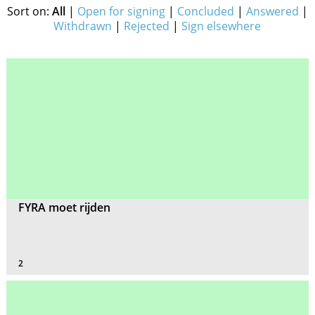
Sort on:
All
|
Open for signing
|
Concluded
|
Answered
|
Withdrawn
|
Rejected
|
Sign elsewhere
FYRA moet rijden
2