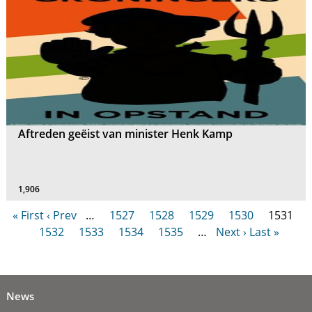
Aftreden geëist van minister Henk Kamp
1,906
« First
‹ Prev
…
1527
1528
1529
1530
1531
1532
1533
1534
1535
…
Next ›
Last »
News