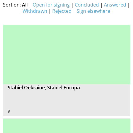
Sort on:
All
|
Open for signing
|
Concluded
|
Answered
|
Withdrawn
|
Rejected
|
Sign elsewhere
Stabiel Oekraine, Stabiel Europa
8