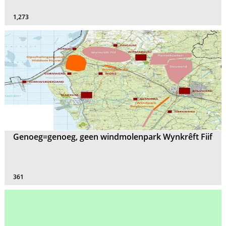
1,273
Genoeg=genoeg, geen windmolenpark Wynkrêft Fiif
361