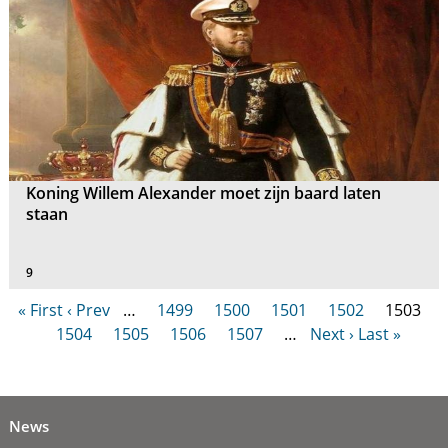
Koning Willem Alexander moet zijn baard laten
staan
9
« First
‹ Prev
…
1499
1500
1501
1502
1503
1504
1505
1506
1507
…
Next ›
Last »
News