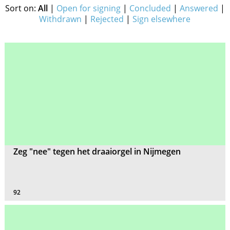
Sort on:
All
|
Open for signing
|
Concluded
|
Answered
|
Withdrawn
|
Rejected
|
Sign elsewhere
Zeg "nee" tegen het draaiorgel in Nijmegen
92