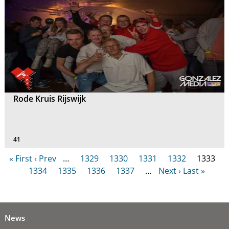
Rode Kruis Rijswijk
41
« First
‹ Prev
…
1329
1330
1331
1332
1333
1334
1335
1336
1337
…
Next ›
Last »
News