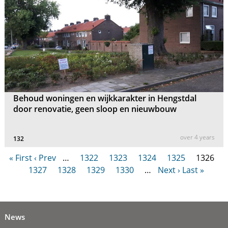
Behoud woningen en wijkkarakter in Hengstdal
door renovatie, geen sloop en nieuwbouw
over 4 years
132
« First
‹ Prev
…
1322
1323
1324
1325
1326
1327
1328
1329
1330
…
Next ›
Last »
News