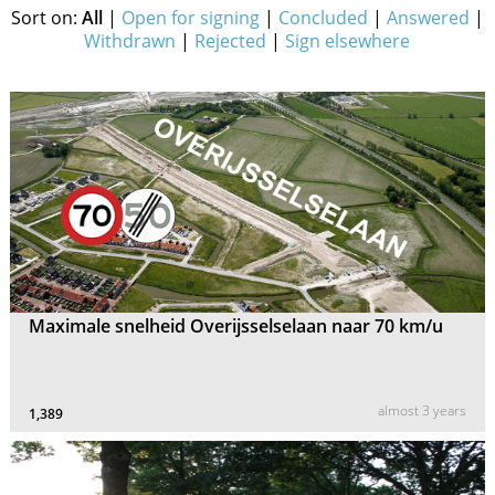
Sort on:
All
|
Open for signing
|
Concluded
|
Answered
|
Withdrawn
|
Rejected
|
Sign elsewhere
Maximale snelheid Overijsselselaan naar 70 km/u
almost 3 years
1,389