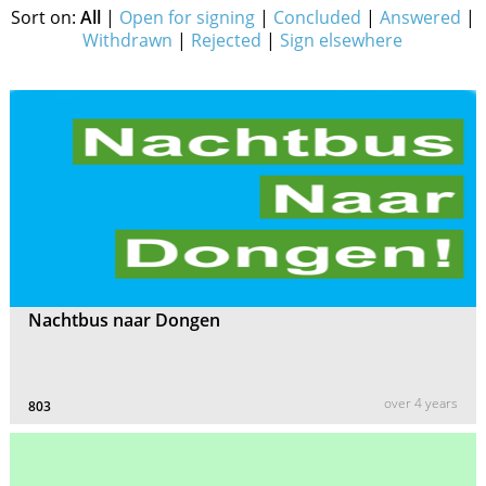
Sort on:
All
|
Open for signing
|
Concluded
|
Answered
|
Withdrawn
|
Rejected
|
Sign elsewhere
Nachtbus naar Dongen
over 4 years
803