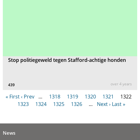
Stop politiegeweld tegen Stafford-achtige honden
over 4 years
439
« First
‹ Prev
…
1318
1319
1320
1321
1322
1323
1324
1325
1326
…
Next ›
Last »
News