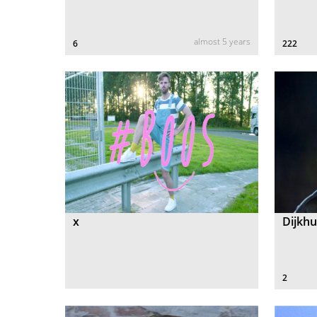
almost 5 years
6
222
x
Dijkh
2