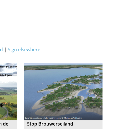
ed
|
Sign elsewhere
n de
Stop Brouwerseiland