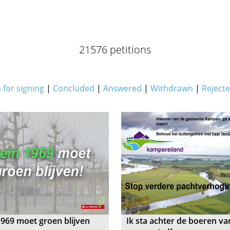
21576 petitions
for signing
|
Concluded
|
Answered
|
Withdrawn
|
Reject
1969 moet groen blijven
Ik sta achter de boeren va