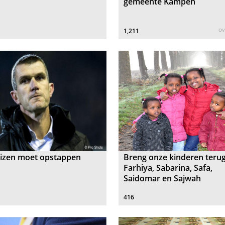
gemeente Kampen
ov
1,211
uizen moet opstappen
Breng onze kinderen terug
Farhiya, Sabarina, Safa,
Saidomar en Sajwah
416