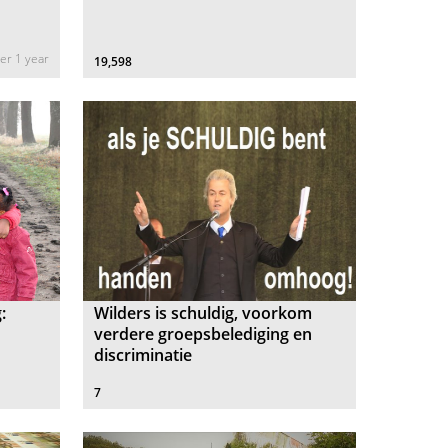
er 1 year
19,598
:
Wilders is schuldig, voorkom
verdere groepsbelediging en
discriminatie
7