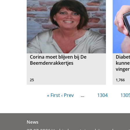
Corina moet blijven bij De
Diabe
Beemdenrakkertjes
kunne
vinger
25
1,766
« First
‹ Prev
…
1304
130
News