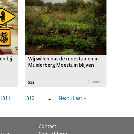
en bij
Wij willen dat de moestuinen in
Muiderberg Moestuin blijven
6 months
553
1311
1312
…
Next ›
Last »
Contact
s
ivacy
Contact form