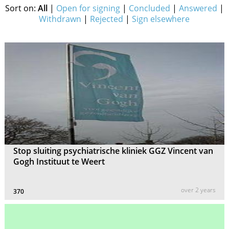
Sort on:
All
|
Open for signing
|
Concluded
|
Answered
|
Withdrawn
|
Rejected
|
Sign elsewhere
Stop sluiting psychiatrische kliniek GGZ Vincent van
Gogh Instituut te Weert
over 2 years
370