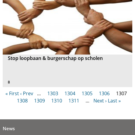
Stop loopbaan & burgerschap op scholen
8
« First
‹ Prev
…
1303
1304
1305
1306
1307
1308
1309
1310
1311
…
Next ›
Last »
News