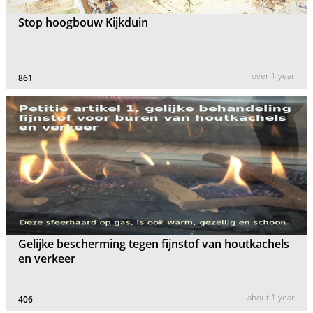
Stop hoogbouw Kijkduin
over 1 year
861
Gelijke bescherming tegen fijnstof van houtkachels
en verkeer
about 1 year
406