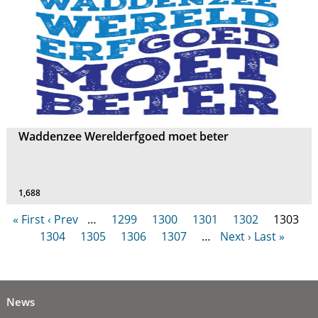
Waddenzee Werelderfgoed moet beter
1,688
« First
‹ Prev
…
1299
1300
1301
1302
1303
1304
1305
1306
1307
…
Next ›
Last »
News