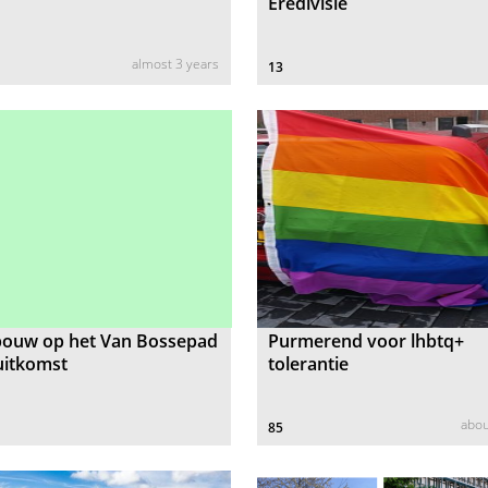
Eredivisie
almost 3 years
13
ouw op het Van Bossepad
Purmerend voor lhbtq+
uitkomst
tolerantie
abou
85