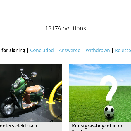
13179 petitions
for signing
|
Concluded
|
Answered
|
Withdrawn
|
Reject
cooters elektrisch
Kunstgras-boycot in de