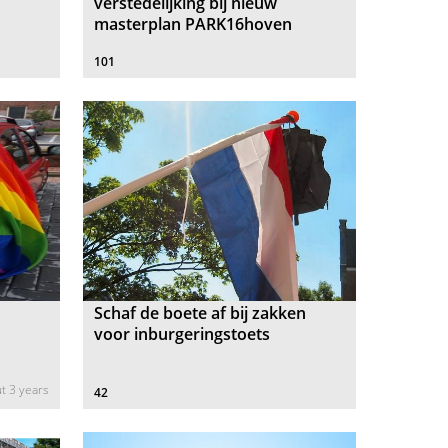
verstedelijking bij nieuw
masterplan PARK16hoven
101
Schaf de boete af bij zakken
voor inburgeringstoets
t 3 years
42