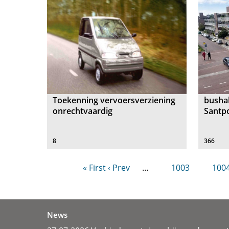
Toekenning vervoersverziening
bushal
onrechtvaardig
Santp
8
366
« First
‹ Prev
…
1003
100
News