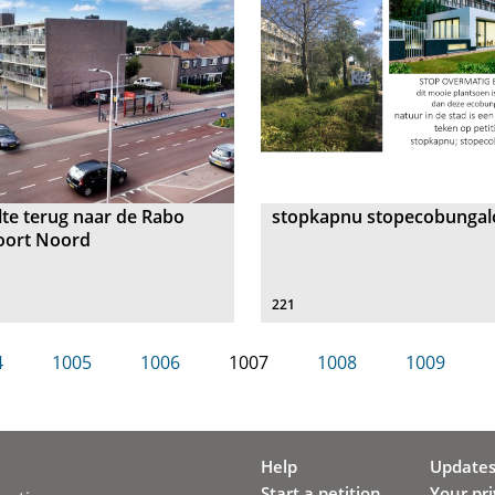
te terug naar de Rabo
stopkapnu stopecobunga
oort Noord
221
4
1005
1006
1007
1008
1009
Help
Update
Start a petition
Your pr