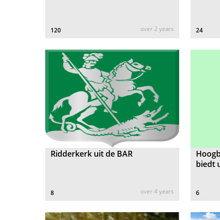
over 2 years
120
24
Ridderkerk uit de BAR
Hoogb
biedt 
over 4 years
8
6