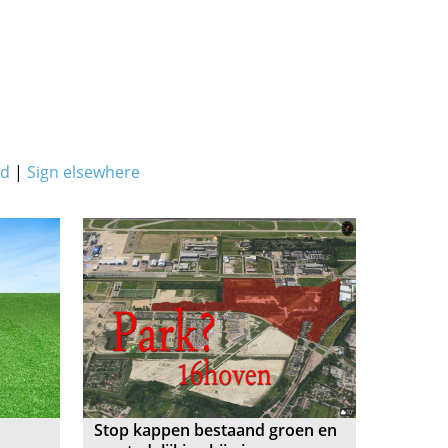
ed
|
Sign elsewhere
Stop kappen bestaand groen en