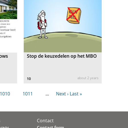
lows
Stop de keuzedelen op het MBO
about 2 years
10
1010
1011
…
Next ›
Last »
Contact
s
ivacy
Contact form