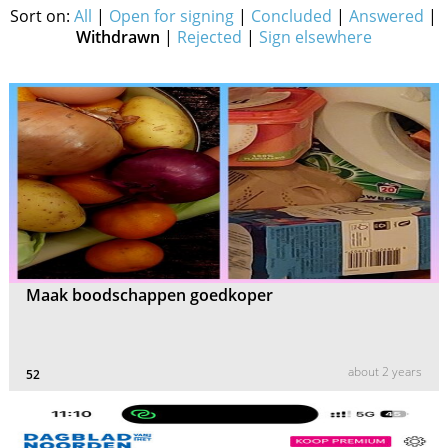
Sort on:
All
|
Open for signing
|
Concluded
|
Answered
|
Withdrawn
|
Rejected
|
Sign elsewhere
Maak boodschappen goedkoper
about 2 years
52