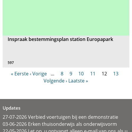
Inspraak bestemmingsplan station Europapark
597
« Eerste
‹ Vorige
…
8
9
10
11
12
13
Volgende ›
Laatste »
Updates
27-07-2026 Verbied voertuigen bij een demonstratie
03-06-2026 Erken thuisonderwijs als onderwijsvorm
22-05-2026 Let op, u ontvangt alleen e-mail van ons als u