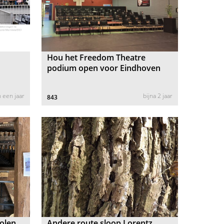
Hou het Freedom Theatre
podium open voor Eindhoven
 een jaar
bijna 2 jaar
843
olen
Andere route sloop Lorentz