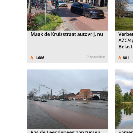
Maak de Kruisstraat autovrij, nu
Verbet
AZC/s
Belast
12 maanden
1.686
881
Pas de Leenderweg aan tussen
Samen