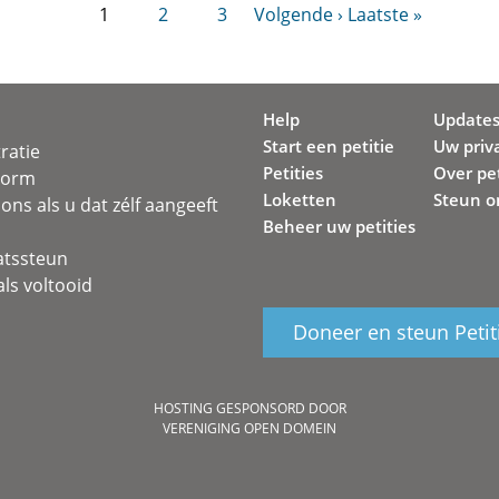
1
2
3
Volgende ›
Laatste »
Help
Update
Start een petitie
Uw priv
ratie
Petities
Over pet
svorm
Loketten
Steun o
ons als u dat zélf aangeeft
Beheer uw petities
atssteun
ls voltooid
Doneer en steun Petit
HOSTING GESPONSORD DOOR
VERENIGING OPEN DOMEIN