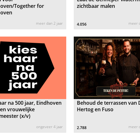
oven/Together for
zichtbaar malen
oven
meer dan 2 jaar
meer d
4.056
aar na 500 jaar, Eindhoven
Behoud de terrassen van 
een vrouwelijke
Hertog en Fuso
eester (x/v)
ongeveer 4 jaar
meer d
2.788