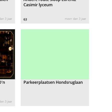
Casimir lyceum
an 3 jaar
meer dan 3 jaar
63
D'n
Parkeerplaatsen Hondsruglaan
an 3 jaar