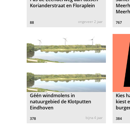
Korianderstraat en Floraplein
Meerh
Meerh
ongeveer 2 jaar
88
767
Géén windmolens in
Kies h
natuurgebied de Klotputten
kiest 
Eindhoven
burgem
bijna 4 jaar
378
384