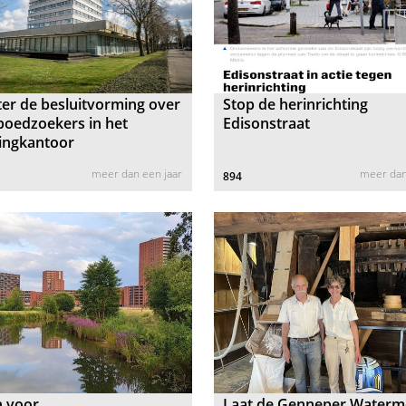
er de besluitvorming over
Stop de herinrichting
poedzoekers in het
Edisonstraat
ingkantoor
meer dan een jaar
meer dan
894
 voor
Laat de Genneper Waterm