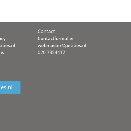
Contact
s
acy
Contactformulier
ities.nl
webmaster@petities.nl
020 7854412
ns
ies.nl