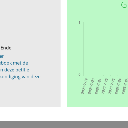
G
n Ende
er
cebook met de
n deze petitie
kondiging van deze