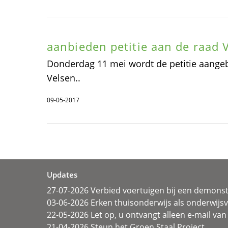
aanbieden petitie aan de raad 
Donderdag 11 mei wordt de petitie aang
Velsen..
09-05-2017
Updates
27-07-2026 Verbied voertuigen bij een demonst
03-06-2026 Erken thuisonderwijs als onderwij
22-05-2026 Let op, u ontvangt alleen e-mail van 
21-04-2026 Steun het Groen Staal Project