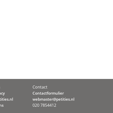
Contact
s
acy
Contactformulier
ities.nl
webmaster@petities.nl
020 7854412
ns