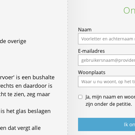
On
If
Naam
you
de overige
are
E-mailadres
a
human,
ignore
Woonplaats
this
voer' is een bushalte
field
rechts en daardoor is
cht te zien, zeg maar
Ja, mijn naam en woo
zijn onder de petitie.
s het glas beslagen
en dat vergt alle