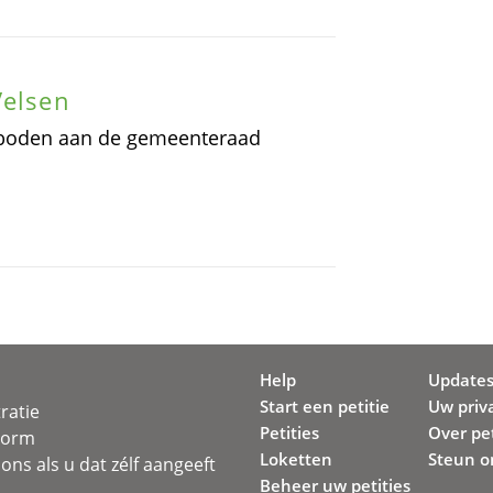
Velsen
eboden aan de gemeenteraad
Help
Update
Start een petitie
Uw priv
ratie
Petities
Over pet
svorm
Loketten
Steun o
ons als u dat zélf aangeeft
Beheer uw petities