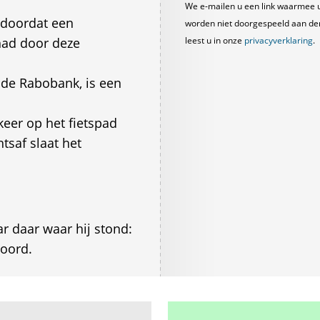
We e-mailen u een link waarmee 
n doordat een
worden niet doorgespeeld aan derde
had door deze
leest u in onze
privacyverklaring
.
j de Rabobank, is een
keer op het fietspad
tsaf slaat het
r daar waar hij stond:
oord.