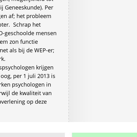
ij Geneeskunde). Per
en af; het probleem
ter.  Schrap het
 WO-geschoolde mensen
m zon functie
net als bij de WEP-er;
k.
spsychologen krijgen
og, per 1 juli 2013 is
erken psychologen in
wijl de kwaliteit van
pverlening op deze