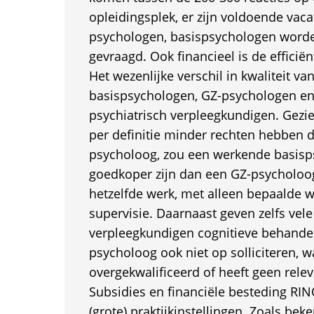
opleidingsplek, er zijn voldoende vac
psychologen, basispsychologen worde
gevraagd. Ook financieel is de efficiënt
Het wezenlijke verschil in kwaliteit va
basispsychologen, GZ-psychologen e
psychiatrisch verpleegkundigen. Gezi
per definitie minder rechten hebben 
psycholoog, zou een werkende basisps
goedkoper zijn dan een GZ-psycholoo
hetzelfde werk, met alleen bepaalde
supervisie. Daarnaast geven zelfs vele
verpleegkundigen cognitieve behandel
psycholoog ook niet op solliciteren, wa
overgekwalificeerd of heeft geen releva
Subsidies en financiële besteding RI
(grote) praktijkinstellingen. Zoals bek