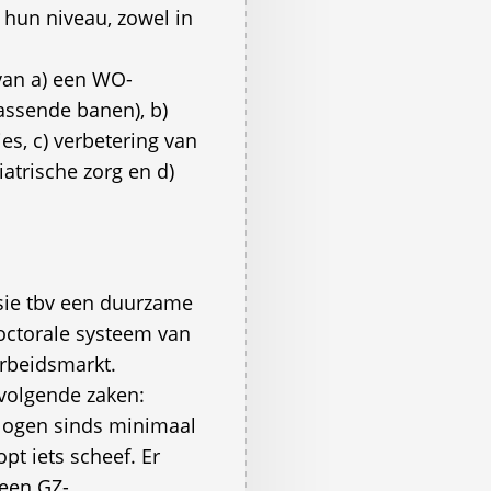
hun niveau, zowel in
 van a) een WO-
assende banen), b)
s, c) verbetering van
atrische zorg en d)
ie tbv een duurzame
doctorale systeem van
arbeidsmarkt.
olgende zaken: 
logen sinds minimaal
pt iets scheef. Er
 een GZ-