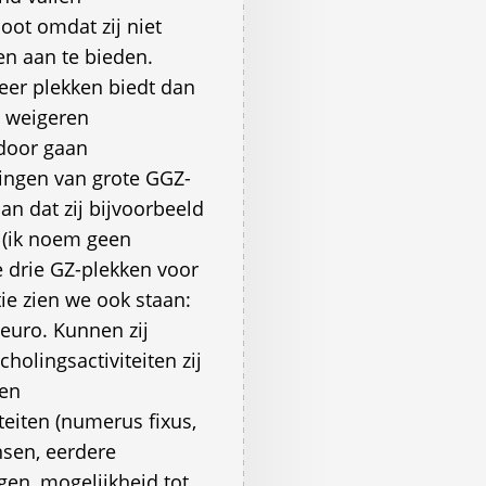
boot omdat zij niet
en aan te bieden.
eer plekken biedt dan
en weigeren
rdoor gaan
ingen van grote GGZ-
an dat zij bijvoorbeeld
 (ik noem geen
e drie GZ-plekken voor
ie zien we ook staan:
 euro. Kunnen zij
holingsactiviteiten zij
 en
teiten (numerus fixus,
nsen, eerdere
gen, mogelijkheid tot