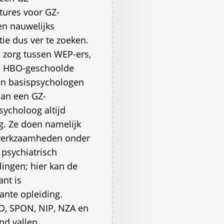
atures voor GZ-
n nauwelijks
ie dus ver te zoeken. 
n zorg tussen WEP-ers,
n HBO-geschoolde
en basispsychologen
dan een GZ-
ycholoog altijd
g. Ze doen namelijk
 werkzaamheden onder
 psychiatrisch
ingen; hier kan de
nt is
nte opleiding. 
NO, SPON, NIP, NZA en
end vallen