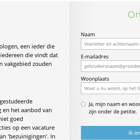
On
If
Naam
you
ologen, een ieder die
are
iedereen die vindt dat
E-mailadres
a
en vakgebied zouden
human,
ignore
Woonplaats
this
field
fgestudeerde
Ja, mijn naam en woo
g en het aanbod van
zijn onder de petitie.
niet goed
cties op een vacature
an 'bezuinigingen'. In