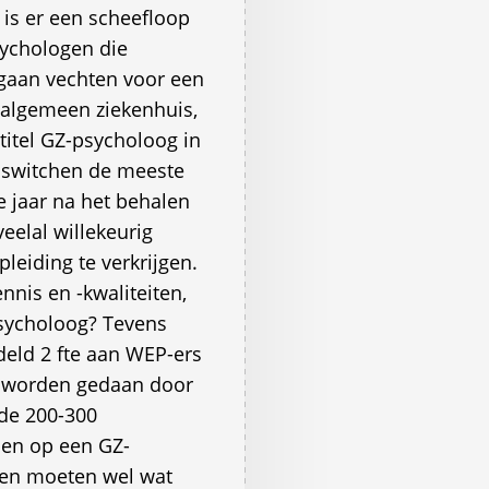
 is er een scheefloop
sychologen die
 gaan vechten voor een
f algemeen ziekenhuis,
titel GZ-psycholoog in
o switchen de meeste
 jaar na het behalen
eelal willekeurig
leiding te verkrijgen.
nnis en -kwaliteiten,
sycholoog? Tevens
eld 2 fte aan WEP-ers
s worden gedaan door
de 200-300
bben op een GZ-
gen moeten wel wat