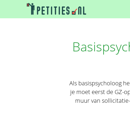
Basispsyc
Als basispsycholoog he
je moet eerst de GZ-op
muur van sollicitatie-