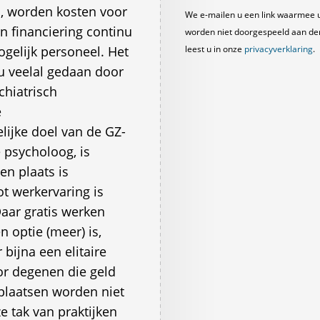
d, worden kosten voor
We e-mailen u een link waarmee 
en financiering continu
worden niet doorgespeeld aan derde
elijk personeel. Het
leest u in onze
privacyverklaring
.
u veelal gedaan door
chiatrisch
e
lijke doel van de GZ-
e psycholoog, is
en plaats is
ot werkervaring is
Daar gratis werken
 optie (meer) is,
bijna een elitaire
or degenen die geld
plaatsen worden niet
e tak van praktijken