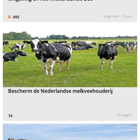
ongeveer 16 uur
495
Bescherm de Nederlandse melkveehouderij
10 dagen
16