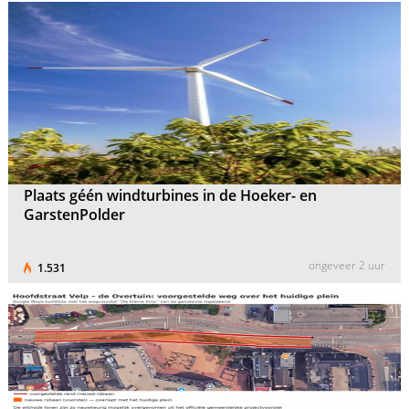
Plaats géén windturbines in de Hoeker- en
GarstenPolder
ongeveer 2 uur
1.531