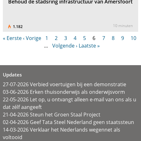
Behoud de stadsring infrastructuur van Amersfoort
10 minuten
1.182
« Eerste
‹ Vorige
1
2
3
4
5
6
7
8
9
10
…
Volgende ›
Laatste »
Updates
27-07-2026 Verbied voertuigen bij een demonstratie
03-06-2026 Erken thuisonderwijs als onderwijsvorm
22-05-2026 Let op, u ontvangt alleen e-mail van ons als u
dat zélf aangeeft
21-04-2026 Steun het Groen Staal Project
02-04-2026 Geef Tata Steel Nederland geen staatssteun
14-03-2026 Verklaar het Nederlands wegennet als
voltooid