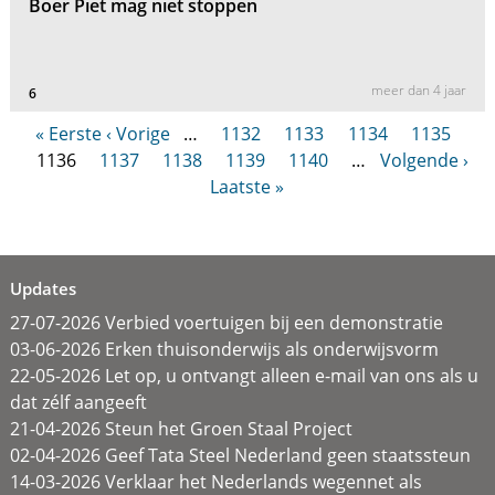
Boer Piet mag niet stoppen
meer dan 4 jaar
6
« Eerste
‹ Vorige
…
1132
1133
1134
1135
1136
1137
1138
1139
1140
…
Volgende ›
Laatste »
Updates
27-07-2026 Verbied voertuigen bij een demonstratie
03-06-2026 Erken thuisonderwijs als onderwijsvorm
22-05-2026 Let op, u ontvangt alleen e-mail van ons als u
dat zélf aangeeft
21-04-2026 Steun het Groen Staal Project
02-04-2026 Geef Tata Steel Nederland geen staatssteun
14-03-2026 Verklaar het Nederlands wegennet als