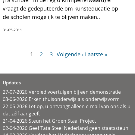
(18 scholen in de regio Krimpenerwaard) en
vraagt de gedeputeerde om kunsteducatie op
de scholen mogelijk te blijven maken..
31-05-2011
1
2
3
Volgende ›
Laatste »
Updates
27-07-2026 Verbied voertuigen bij een demonstratie
03-06-2026 Erken thuisonderwijs als onderwijsvorm
22-05-2026 Let op, u ontvangt alleen e-mail van ons als u
dat zélf aangeeft
21-04-2026 Steun het Groen Staal Project
02-04-2026 Geef Tata Steel Nederland geen staatssteun