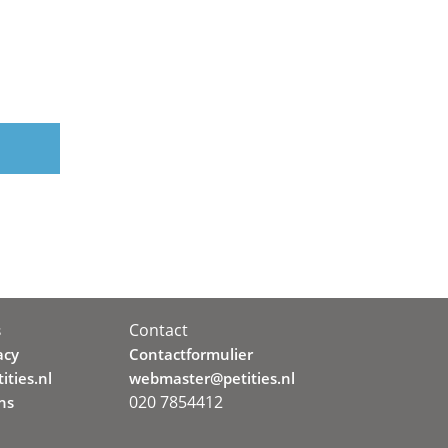
Contact
s
acy
Contactformulier
ities.nl
webmaster@petities.nl
020 7854412
ns