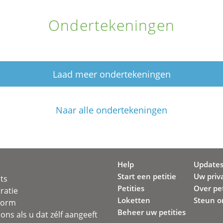
Ondertekeningen
Laad meer ondertekeningen
Naar alle ondertekeningen
Help
Update
Start een petitie
Uw priv
ots
Petities
Over pet
ratie
Loketten
Steun o
svorm
Beheer uw petities
ons als u dat zélf aangeeft